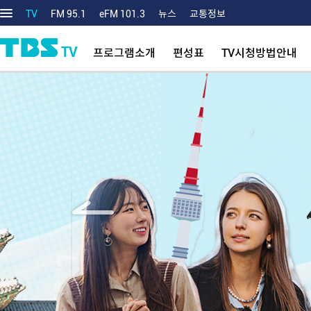
TV
FM 95.1
eFM 101.3
뉴스
교통정보
TV
프로그램소개
편성표
TV시청방법안내