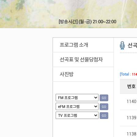
[방송시간]
(월-금) 21:00~22:00
프로그램 소개
선곡
선곡표 및 선물당첨자
사진방
GO
GO
GO