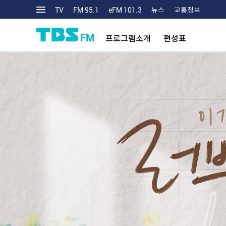
TV
FM 95.1
eFM 101.3
뉴스
교통정보
FM
프로그램소개
편성표