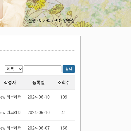
진행 : 이가희 / PD : 양승창