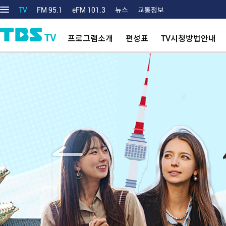
TV
FM 95.1
eFM 101.3
뉴스
교통정보
TV
프로그램소개
편성표
TV시청방법안내