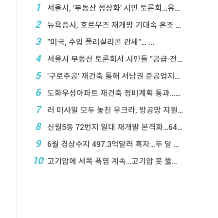
1
서울시, '부동산 정상화' 시민 토론회…유튜브 생중계
2
뉴욕증시, 호르무즈 재개방 기대속 혼조 마감…나스닥 ...
3
"미국, 수입 폴리실리콘 관세"… ...
4
서울시 부동산 토론회서 시민들 "공급·전월 ...
5
'구로주공' 재건축 통해 서남권 준공업지에 3,28 ...
6
도화우성아파트 재건축 정비계획 통과…1,612세대 ...
7
러 미사일 모두 놓친 우크라, 방공망 지원 호소
8
신월5동 72번지 일대 재개발 본격화…649세대 주 ...
9
6월 경상수지 497.3억달러 흑자…두 달 연속 역 ...
10
고기압에 서쪽 폭염 계속…고기압 못 뚫은 태풍은 상 ...