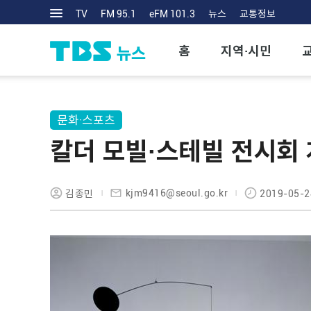
TV
FM 95.1
eFM 101.3
뉴스
교통정보
홈
지역·시민
문화·스포츠
칼더 모빌·스테빌 전시회
kjm9416@seoul.go.kr
김종민
2019-05-2