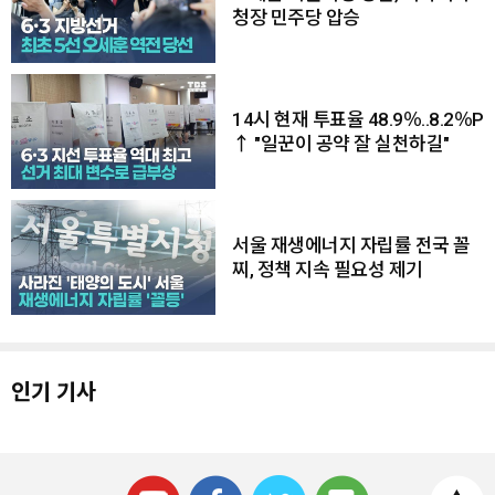
청장 민주당 압승
14시 현재 투표율 48.9％..8.2％P
↑ "일꾼이 공약 잘 실천하길"
서울 재생에너지 자립률 전국 꼴
찌, 정책 지속 필요성 제기
인기 기사