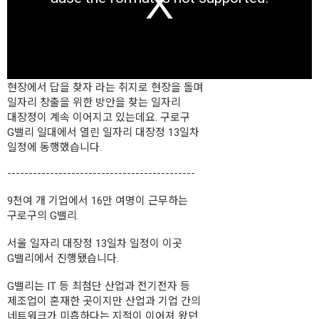
m
o
d
a
l
w
i
n
현장에서 답을 찾자 라는 취지로 현장을 돌며
d
일자리 창출을 위한 방안을 찾는 일자리
o
w
대장정이 계속 이어지고 있는데요. 구로구
.
G밸리 일대에서 열린 일자리 대장정 13일차
일정에 동행했습니다.
--------------------------------------------
9천여 개 기업에서 16만 여명이 근무하는
구로구의 G밸리.
서울 일자리 대장정 13일차 일정이 이곳
G밸리에서 진행됐습니다.
G밸리는 IT 등 최첨단 산업과 전기전자 등
제조업이 혼재한 곳이지만 산업과 기업 간의
네트워크가 미흡하다는 지적이 이어져 왔던