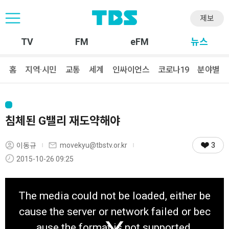
제보
TV
FM
eFM
뉴스
홈
지역·시민
교통
세계
인싸이언스
코로나19
분야별
침체된 G밸리 재도약해야
3
movekyu@tbstv.or.kr
이동규
2015-10-26 09:25
T
h
The media could not be loaded, either be
i
s
cause the server or network failed or bec
i
s
ause the format is not supported.
a