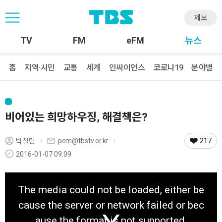
제보
TV
FM
eFM
뉴스
홈
지역·시민
교통
세계
인싸이언스
코로나19
분야별
비어있는 희망하우징, 해결책은?
217
pcm@tbstv.or.kr
박철민
2016-01-07 09:09
T
h
The media could not be loaded, either be
i
s
cause the server or network failed or bec
i
s
ause the format is not supported.
a