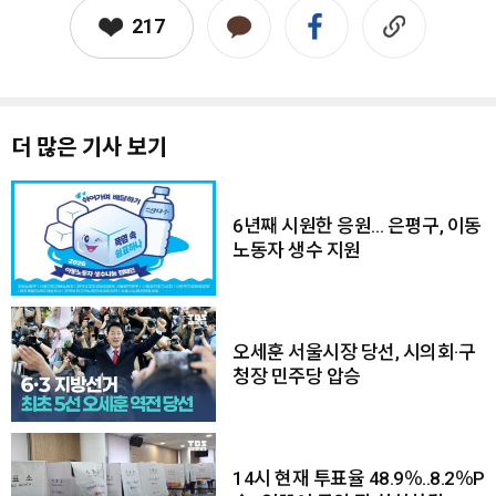
217
더 많은 기사 보기
6년째 시원한 응원… 은평구, 이동
노동자 생수 지원
오세훈 서울시장 당선, 시의회·구
청장 민주당 압승
14시 현재 투표율 48.9％..8.2％P