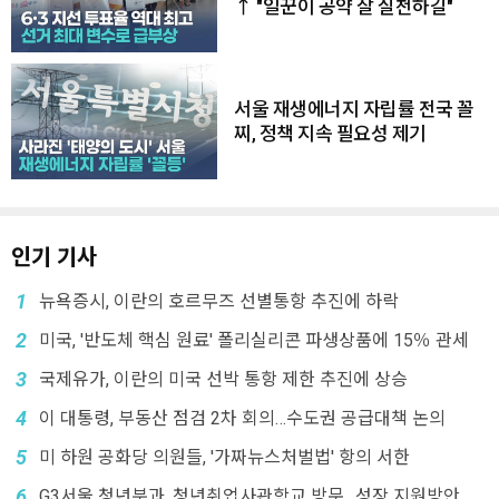
↑ "일꾼이 공약 잘 실천하길"
서울 재생에너지 자립률 전국 꼴
찌, 정책 지속 필요성 제기
인기 기사
1
뉴욕증시, 이란의 호르무즈 선별통항 추진에 하락
2
미국, '반도체 핵심 원료' 폴리실리콘 파생상품에 15％ 관세
3
국제유가, 이란의 미국 선박 통항 제한 추진에 상승
4
이 대통령, 부동산 점검 2차 회의…수도권 공급대책 논의
5
미 하원 공화당 의원들, '가짜뉴스처벌법' 항의 서한
6
G3서울 청년분과, 청년취업사관학교 방문…성장 지원방안 논