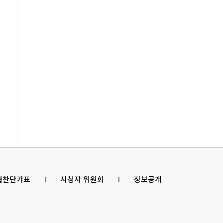
 협찬단가표
l
시청자 위원회
l
정보공개