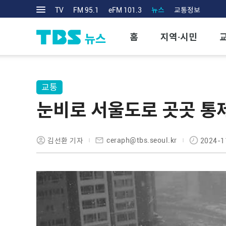
TV
FM 95.1
eFM 101.3
뉴스
교통정보
홈
지역·시민
교통
눈비로 서울도로 곳곳 통제
ceraph@tbs.seoul.kr
김선환 기자
2024-1