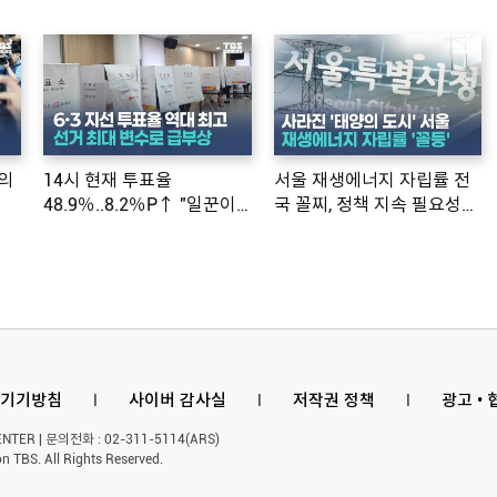
의
14시 현재 투표율
서울 재생에너지 자립률 전
48.9％..8.2％P↑ "일꾼이
국 꼴찌, 정책 지속 필요성
공약 ...
제기
기기방침
l
사이버 감사실
l
저작권 정책
l
광고 •
ER | 문의전화 : 02-311-5114(ARS)
n TBS. All Rights Reserved.