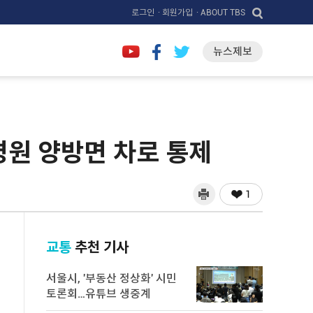
로그인
· 회원가입
· ABOUT TBS
뉴스제보
병원 양방면 차로 통제
1
교통
추천 기사
서울시, '부동산 정상화' 시민
토론회…유튜브 생중계