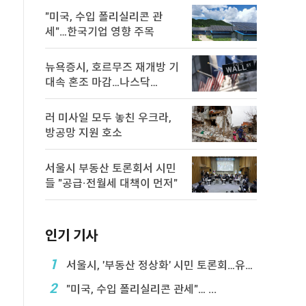
"미국, 수입 폴리실리콘 관
세"…한국기업 영향 주목
뉴욕증시, 호르무즈 재개방 기
대속 혼조 마감…나스닥
0.8％↓
러 미사일 모두 놓친 우크라,
방공망 지원 호소
서울시 부동산 토론회서 시민
들 "공급·전월세 대책이 먼저"
인기 기사
1
서울시, '부동산 정상화' 시민 토론회…유튜브 생중계
2
"미국, 수입 폴리실리콘 관세"… ...