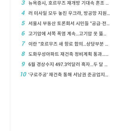
3
뉴욕증시, 호르무즈 재개방 기대속 혼조 마감…나스닥 ...
4
러 미사일 모두 놓친 우크라, 방공망 지원 호소
5
서울시 부동산 토론회서 시민들 "공급·전월 ...
6
고기압에 서쪽 폭염 계속…고기압 못 뚫은 태풍은 상 ...
7
이란 "호르무즈 새 항로 합의…상당부분 이 ...
8
도화우성아파트 재건축 정비계획 통과…1,612세대 ...
9
6월 경상수지 497.3억달러 흑자…두 달 연속 역 ...
10
'구로주공' 재건축 통해 서남권 준공업지에 3,28 ...