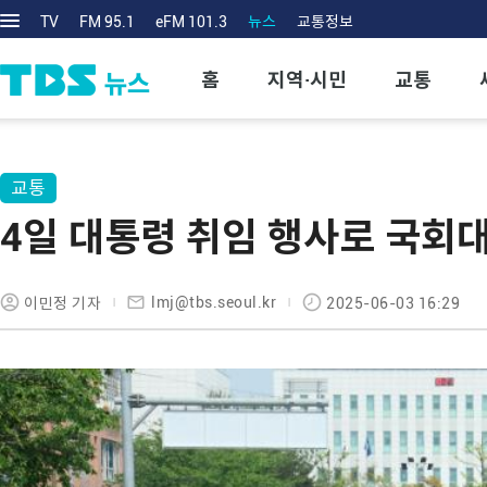
TV
FM 95.1
eFM 101.3
뉴스
교통정보
홈
지역·시민
교통
교통
4일 대통령 취임 행사로 국회대
lmj@tbs.seoul.kr
이민정 기자
2025-06-03 16:29