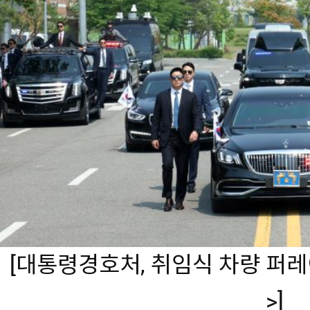
[대통령경호처, 취임식 차량 퍼
>]