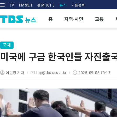
TV
FM 95.1
eFM 101.3
뉴스
교통정보
홈
지역·시민
교통
국제
미국에 구금 한국인들 자진출국
lmj@tbs.seoul.kr
이민정 기자
2025-09-08 10:17