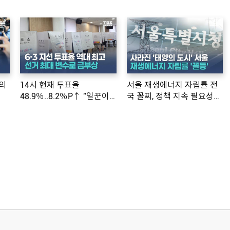
의
14시 현재 투표율
서울 재생에너지 자립률 전
48.9％..8.2％P↑ "일꾼이
국 꼴찌, 정책 지속 필요성
공약 ...
제기