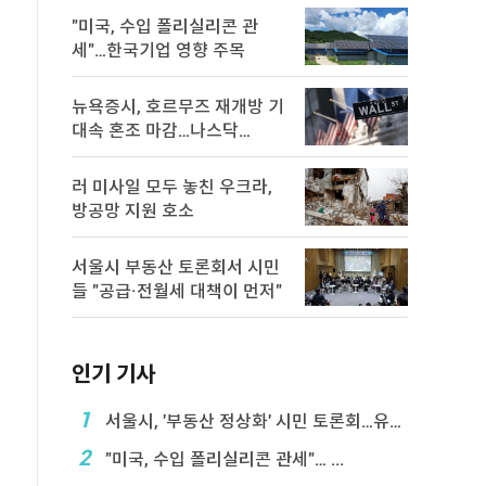
"미국, 수입 폴리실리콘 관
세"…한국기업 영향 주목
뉴욕증시, 호르무즈 재개방 기
대속 혼조 마감…나스닥
0.8％↓
러 미사일 모두 놓친 우크라,
방공망 지원 호소
서울시 부동산 토론회서 시민
들 "공급·전월세 대책이 먼저"
인기 기사
1
서울시, '부동산 정상화' 시민 토론회…유튜브 생중계
2
"미국, 수입 폴리실리콘 관세"… ...