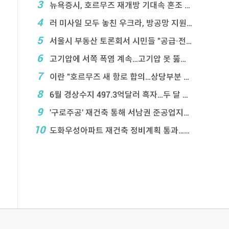
3
뉴욕증시, 호르무즈 재개방 기대속 혼조 마감…나스닥 ...
4
러 미사일 모두 놓친 우크라, 방공망 지원 호소
5
서울시 부동산 토론회서 시민들 "공급·전월 ...
6
고기압에 서쪽 폭염 계속…고기압 못 뚫은 태풍은 상 ...
7
이란 "호르무즈 새 항로 합의…상당부분 이 ...
8
6월 경상수지 497.3억달러 흑자…두 달 연속 역 ...
9
'구로주공' 재건축 통해 서남권 준공업지에 3,28 ...
10
도화우성아파트 재건축 정비계획 통과…1,612세대 ...