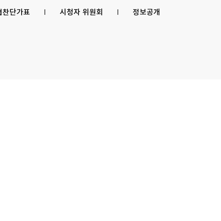
 협찬단가표
l
시청자 위원회
l
정보공개