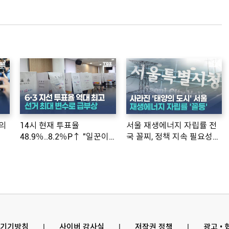
의
14시 현재 투표율
서울 재생에너지 자립률 전
48.9％..8.2％P↑ "일꾼이
국 꼴찌, 정책 지속 필요성
공약 ...
제기
기기방침
l
사이버 감사실
l
저작권 정책
l
광고 •