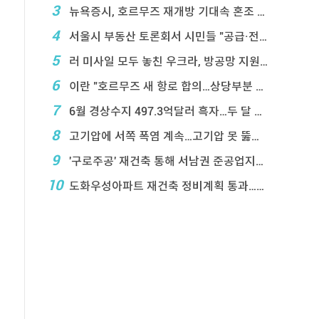
3
뉴욕증시, 호르무즈 재개방 기대속 혼조 마감…나스닥 ...
4
서울시 부동산 토론회서 시민들 "공급·전월 ...
5
러 미사일 모두 놓친 우크라, 방공망 지원 호소
6
이란 "호르무즈 새 항로 합의…상당부분 이 ...
7
6월 경상수지 497.3억달러 흑자…두 달 연속 역 ...
8
고기압에 서쪽 폭염 계속…고기압 못 뚫은 태풍은 상 ...
9
'구로주공' 재건축 통해 서남권 준공업지에 3,28 ...
10
도화우성아파트 재건축 정비계획 통과…1,612세대 ...