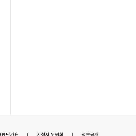
 협찬단가표
l
시청자 위원회
l
정보공개