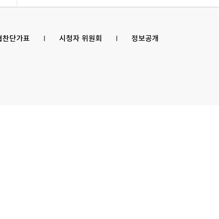
 협찬단가표
l
시청자 위원회
l
정보공개