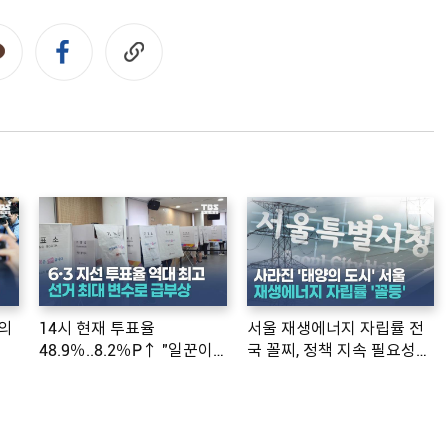
의
14시 현재 투표율
서울 재생에너지 자립률 전
48.9％..8.2％P↑ "일꾼이
국 꼴찌, 정책 지속 필요성
공약 ...
제기