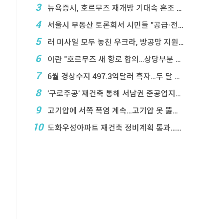
3
뉴욕증시, 호르무즈 재개방 기대속 혼조 마감…나스닥 ...
4
서울시 부동산 토론회서 시민들 "공급·전월 ...
5
러 미사일 모두 놓친 우크라, 방공망 지원 호소
6
이란 "호르무즈 새 항로 합의…상당부분 이 ...
7
6월 경상수지 497.3억달러 흑자…두 달 연속 역 ...
8
'구로주공' 재건축 통해 서남권 준공업지에 3,28 ...
9
고기압에 서쪽 폭염 계속…고기압 못 뚫은 태풍은 상 ...
10
도화우성아파트 재건축 정비계획 통과…1,612세대 ...