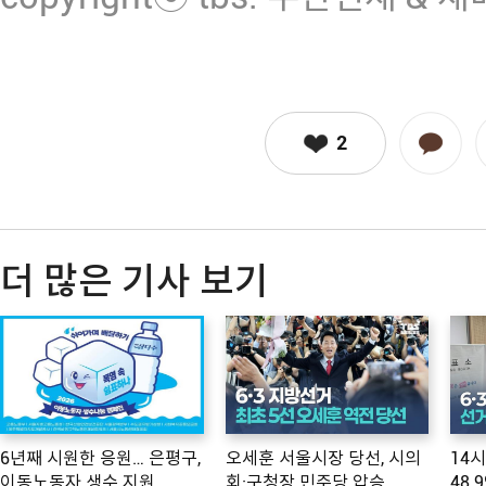
2
더 많은 기사 보기
6년째 시원한 응원… 은평구,
오세훈 서울시장 당선, 시의
14
이동노동자 생수 지원
회·구청장 민주당 압승
48.