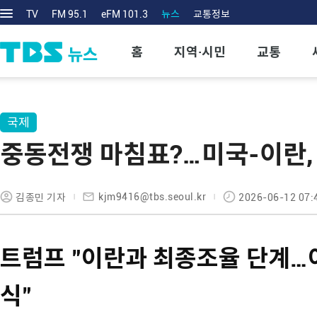
TV
FM 95.1
eFM 101.3
뉴스
교통정보
홈
지역·시민
교통
국제
중동전쟁 마침표?…미국-이란,
kjm9416@tbs.seoul.kr
김종민 기자
2026-06-12 07:
트럼프 "이란과 최종조율 단계…
식"