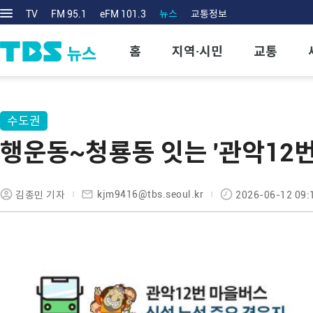
TV
FM 95.1
eFM 101.3
뉴스
교통정보
홈
지역·시민
교통
수도권
행운동~청룡동 잇는 '관악12번
kjm9416@tbs.seoul.kr
김종민 기자
2026-06-12 09: