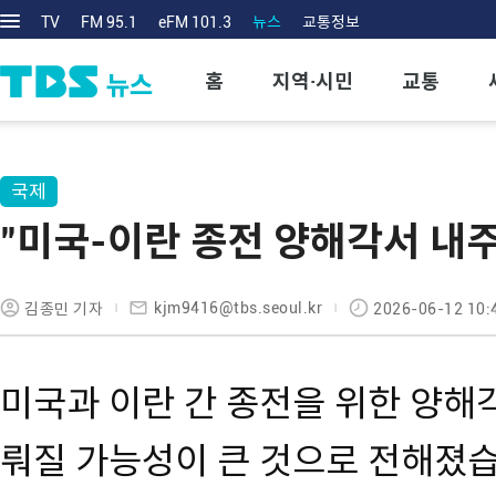
TV
FM 95.1
eFM 101.3
뉴스
교통정보
홈
지역·시민
교통
국제
"미국-이란 종전 양해각서 내주
kjm9416@tbs.seoul.kr
김종민 기자
2026-06-12 10:
미국과 이란 간 종전을 위한 양해
뤄질 가능성이 큰 것으로 전해졌습