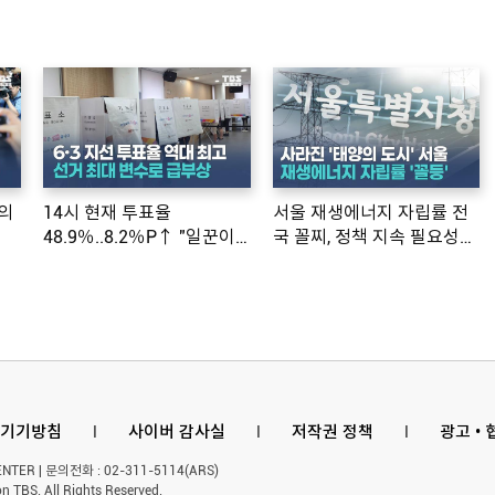
의
14시 현재 투표율
서울 재생에너지 자립률 전
48.9％..8.2％P↑ "일꾼이
국 꼴찌, 정책 지속 필요성
공약 ...
제기
기기방침
l
사이버 감사실
l
저작권 정책
l
광고 •
ER | 문의전화 : 02-311-5114(ARS)
n TBS. All Rights Reserved.