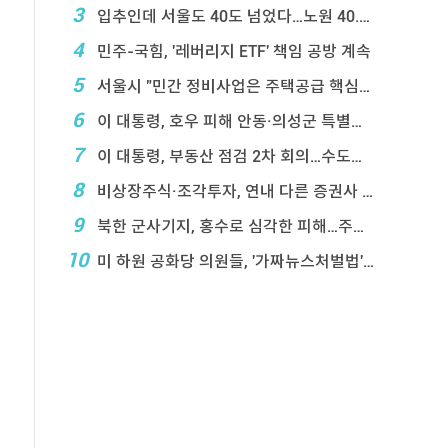
3
입추인데 서울도 40도 넘었다…노원 40.2도 기록
4
민주-국힘, '레버리지 ETF' 책임 공방 계속
5
서울시 "민간 정비사업은 주택공급 핵심&q ...
6
이 대통령, 호우 피해 안동·의성군 특별재난지역 선포
7
이 대통령, 부동산 점검 2차 회의…수도권 공급대책 ...
8
비상장주식·조각투자, 연내 다른 증권사 계좌 거래 ...
9
북한 군사기지, 홍수로 심각한 피해…주택 수백채 파괴
10
미 하원 공화당 의원들, '가짜뉴스처벌법' 항의 서한