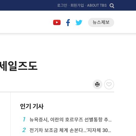
로그인
· 회원가입
· ABOUT TBS
뉴스제보
 세일즈도
인기 기사
1
뉴욕증시, 이란의 호르무즈 선별통항 추진에 하락
2
전기차 보조금 체계 손본다…'지자체 30％ 매칭' ...