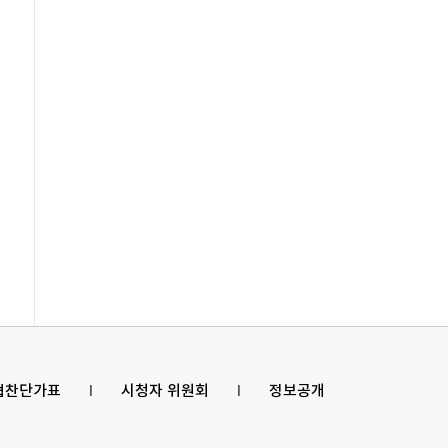
 협찬단가표
l
시청자 위원회
l
정보공개