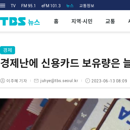
TV
FM 95.1
eFM 101.3
뉴스
교통정보
홈
지역·시민
교통
경제
경제난에 신용카드 보유량은 
juhye@tbs.seoul.kr
이주혜 기자
2023-06-13 08:09