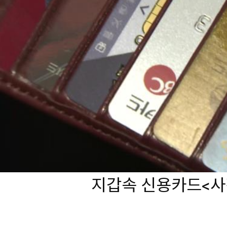
지갑속 신용카드<사