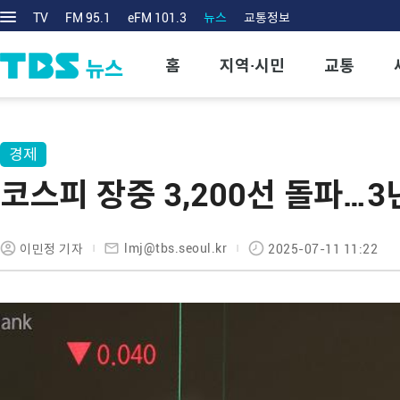
TV
FM 95.1
eFM 101.3
뉴스
교통정보
홈
지역·시민
교통
경제
코스피 장중 3,200선 돌파…3
lmj@tbs.seoul.kr
이민정 기자
2025-07-11 11:22