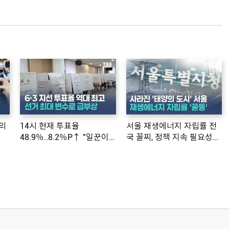
의
14시 현재 투표율
서울 재생에너지 자립률 전
48.9％..8.2％P↑ "일꾼이
국 꼴찌, 정책 지속 필요성
공약 ...
제기