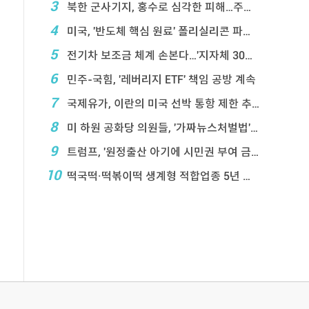
3
북한 군사기지, 홍수로 심각한 피해…주택 수백채 파괴
4
미국, '반도체 핵심 원료' 폴리실리콘 파생상품에 ...
5
전기차 보조금 체계 손본다…'지자체 30％ 매칭' ...
6
민주-국힘, '레버리지 ETF' 책임 공방 계속
7
국제유가, 이란의 미국 선박 통항 제한 추진에 상승
8
미 하원 공화당 의원들, '가짜뉴스처벌법' 항의 서한
9
트럼프, '원정출산 아기에 시민권 부여 금지' 행정 ...
10
떡국떡·떡볶이떡 생계형 적합업종 5년 연장…대기업 ...