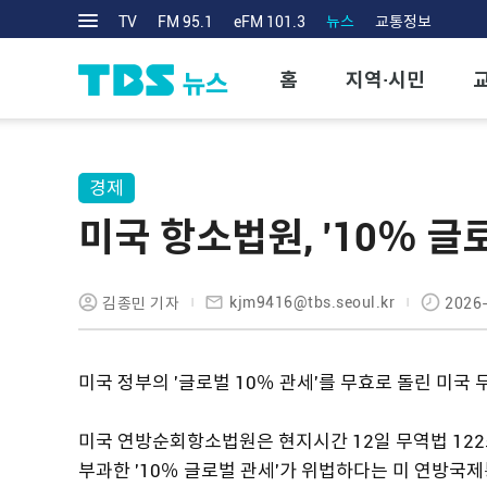
TV
FM 95.1
eFM 101.3
뉴스
교통정보
홈
지역·시민
경제
미국 항소법원, '10％ 글
kjm9416@tbs.seoul.kr
김종민 기자
2026-
미국 정부의 '글로벌 10％ 관세'를 무효로 돌린 미국
미국 연방순회항소법원은 현지시간 12일 무역법 122
부과한 '10％ 글로벌 관세'가 위법하다는 미 연방국