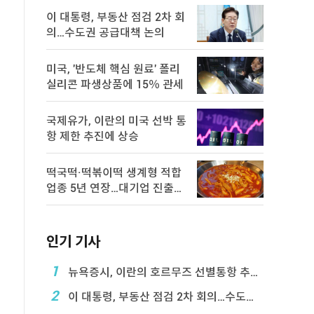
이 대통령, 부동산 점검 2차 회
의…수도권 공급대책 논의
미국, '반도체 핵심 원료' 폴리
실리콘 파생상품에 15％ 관세
국제유가, 이란의 미국 선박 통
항 제한 추진에 상승
떡국떡·떡볶이떡 생계형 적합
업종 5년 연장…대기업 진출
제한
인기 기사
1
뉴욕증시, 이란의 호르무즈 선별통항 추진에 하락
2
이 대통령, 부동산 점검 2차 회의…수도권 공급대책 ...