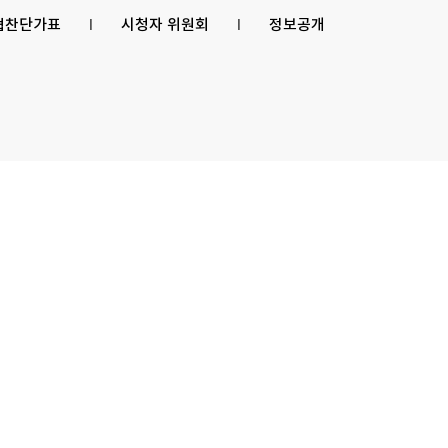
 협찬단가표
l
시청자 위원회
l
정보공개