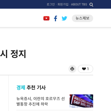
로그인
· 회원가입
· ABOUT TBS
뉴스제보
일시 정지
1
경제
추천 기사
뉴욕증시, 이란의 호르무즈 선
별통항 추진에 하락