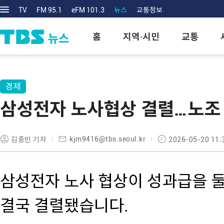
TV
FM 95.1
eFM 101.3
뉴스
교통정보
홈
지역·시민
교통
경제
삼성전자 노사협상 결렬…노조 
kjm9416@tbs.seoul.kr
김종민 기자
2026-05-20 11:
삼성전자 노사 협상이 성과급을 
결국 결렬됐습니다.