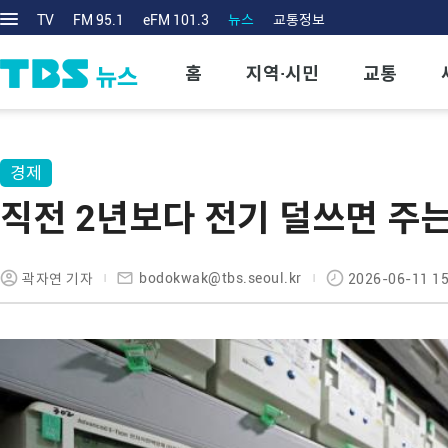
TV
FM 95.1
eFM 101.3
뉴스
교통정보
홈
지역·시민
교통
경제
직전 2년보다 전기 덜쓰면 주
bodokwak@tbs.seoul.kr
곽자연 기자
2026-06-11 15