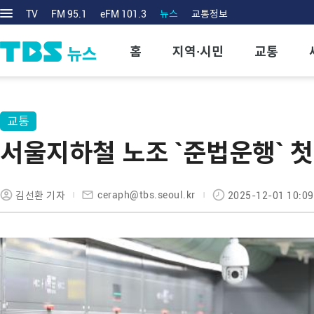
TV
FM 95.1
eFM 101.3
뉴스
교통정보
홈
지역·시민
교통
교통
서울지하철 노조 `준법운행` 
ceraph@tbs.seoul.kr
김선환 기자
2025-12-01 10:09