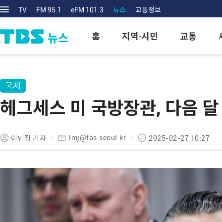
TV
FM 95.1
eFM 101.3
뉴스
교통정보
홈
지역·시민
교통
국제
헤그세스 미 국방장관, 다음 달
lmj@tbs.seoul.kr
이민정 기자
2025-02-27 10:27