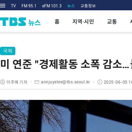
TV
FM 95.1
eFM 101.3
뉴스
교통정보
홈
지역·시민
교통
국제
미 연준 "경제활동 소폭 감소…
annjuyelee@tbs.seoul.kr
이주예 기자
2025-06-05 1