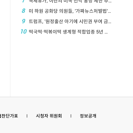
7
국제유가, 이란의 미국 선박 통항 제한 추진에 상승
8
미 하원 공화당 의원들, '가짜뉴스처벌법' 항의 서한
9
트럼프, '원정출산 아기에 시민권 부여 금지' 행정 ...
10
떡국떡·떡볶이떡 생계형 적합업종 5년 연장…대기업 ...
 협찬단가표
l
시청자 위원회
l
정보공개