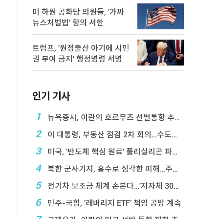
미 하원 공화당 의원들, '가짜
뉴스처벌법' 항의 서한
트럼프, '원정출산 아기에 시민
권 부여 금지' 행정명령 서명
인기 기사
1
뉴욕증시, 이란의 호르무즈 선별통항 추진에 하락
2
이 대통령, 부동산 점검 2차 회의…수도권 공급대책 ...
3
미국, '반도체 핵심 원료' 폴리실리콘 파생상품에 ...
4
북한 군사기지, 홍수로 심각한 피해…주택 수백채 파괴
5
전기차 보조금 체계 손본다…'지자체 30％ 매칭' ...
6
민주-국힘, '레버리지 ETF' 책임 공방 계속