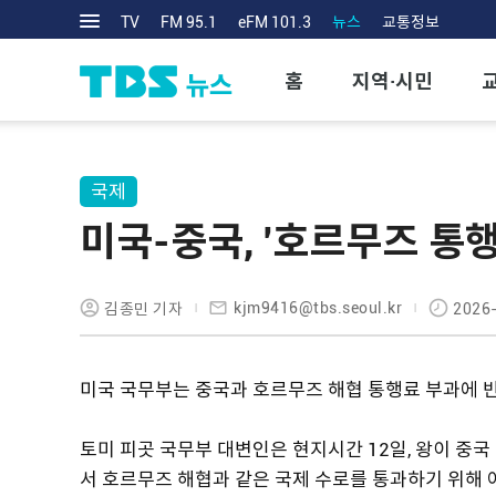
TV
FM 95.1
eFM 101.3
뉴스
교통정보
홈
지역·시민
국제
미국-중국, '호르무즈 통
kjm9416@tbs.seoul.kr
김종민 기자
2026-
미국 국무부는 중국과 호르무즈 해협 통행료 부과에 
토미 피곳 국무부 대변인은 현지시간 12일, 왕이 중국
서 호르무즈 해협과 같은 국제 수로를 통과하기 위해