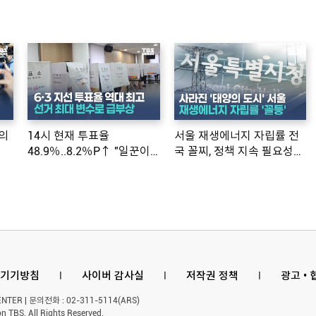
의
14시 현재 투표율
서울 재생에너지 자립률 전
48.9％..8.2％P↑ "일꾼이
국 꼴찌, 정책 지속 필요성
공약 ...
제기
기기방침
l
사이버 감사실
l
저작권 정책
l
광고 •
ER | 문의전화 : 02-311-5114(ARS)
n TBS. All Rights Reserved.