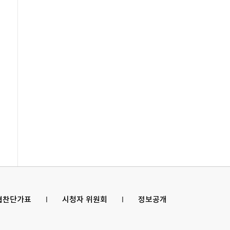
 협찬단가표
l
시청자 위원회
l
정보공개