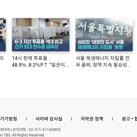
의
14시 현재 투표율
서울 재생에너지 자립률 전
48.9％..8.2％P↑ "일꾼이
국 꼴찌, 정책 지속 필요성
공약 ...
제기
기기방침
l
사이버 감사실
l
저작권 정책
l
광고 •
ER | 문의전화 : 02-311-5114(ARS)
n TBS. All Rights Reserved.