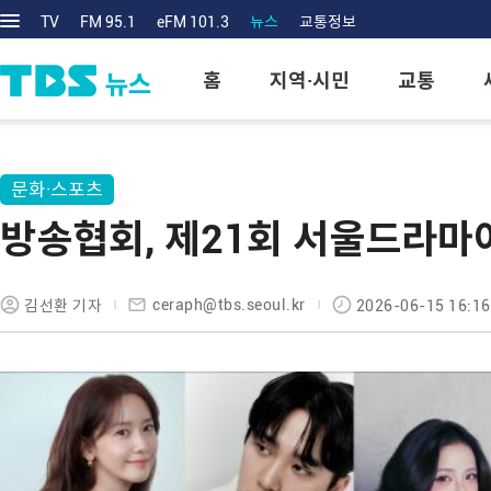
TV
FM 95.1
eFM 101.3
뉴스
교통정보
홈
지역·시민
교통
문화·스포츠
방송협회, 제21회 서울드라마어
ceraph@tbs.seoul.kr
김선환 기자
2026-06-15 16:16