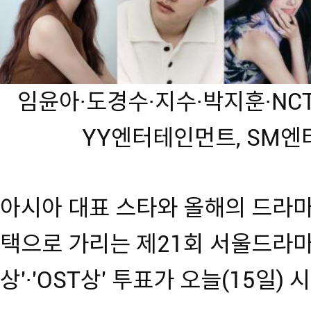
임윤아·도경수·지수·박지훈·NCT W
YY엔터테인먼트, SM엔
아시아 대표 스타와 올해의 드라마
택으로 가리는 제21회 서울드라
상'·'OST상' 투표가 오늘(15일)