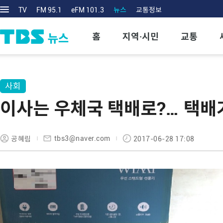
TV
FM 95.1
eFM 101.3
뉴스
교통정보
홈
지역·시민
교통
사회
이사는 우체국 택배로?… 택배
tbs3@naver.com
공혜림
2017-06-28 17:08