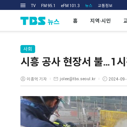
TV
FM 95.1
eFM 101.3
뉴스
교통정보
홈
지역·시민
사회
시흥 공사 현장서 불…1시
jolee@tbs.seoul.kr
이종억 기자
2024-09-