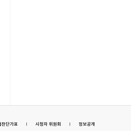
 협찬단가표
l
시청자 위원회
l
정보공개