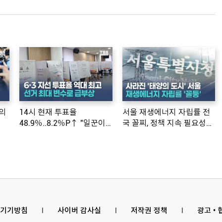
의
14시 현재 투표율
서울 재생에너지 자립률 전
48.9％..8.2％P↑ "일꾼이
국 꼴찌, 정책 지속 필요성
공약 ...
제기
기기방침
l
사이버 감사실
l
저작권 정책
l
광고 •