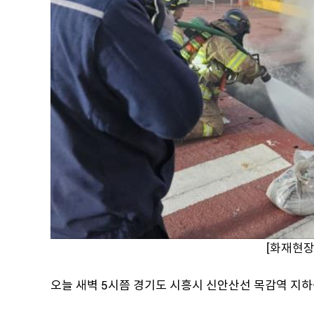
[화재현장
오늘 새벽 5시쯤 경기도 시흥시 신안산선 목감역 지하