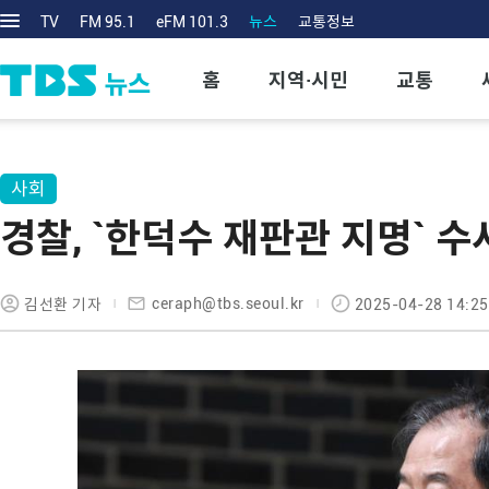
TV
FM 95.1
eFM 101.3
뉴스
교통정보
홈
지역·시민
교통
사회
경찰, `한덕수 재판관 지명` 수
ceraph@tbs.seoul.kr
김선환 기자
2025-04-28 14:25