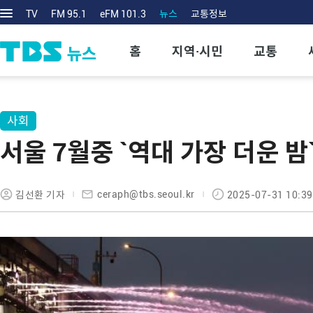
TV
FM 95.1
eFM 101.3
뉴스
교통정보
홈
지역·시민
교통
사회
서울 7월중 `역대 가장 더운 
ceraph@tbs.seoul.kr
김선환 기자
2025-07-31 10:39