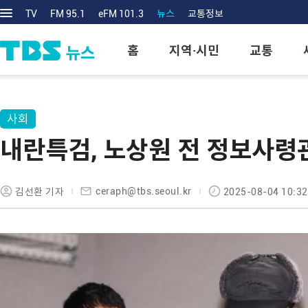
TV
FM 95.1
eFM 101.3
뉴스
교통정보
홈
지역·시민
교통
사회
내란특검, 노상원 전 정보사령
ceraph@tbs.seoul.kr
김선환 기자
2025-08-04 10:32