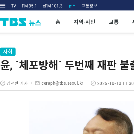
TV
FM 95.1
eFM 101.3
뉴스
교통정보
홈
지역·시민
교통
사회
윤, `체포방해` 두번째 재판 
ceraph@tbs.seoul.kr
김선환 기자
2025-10-10 11:30