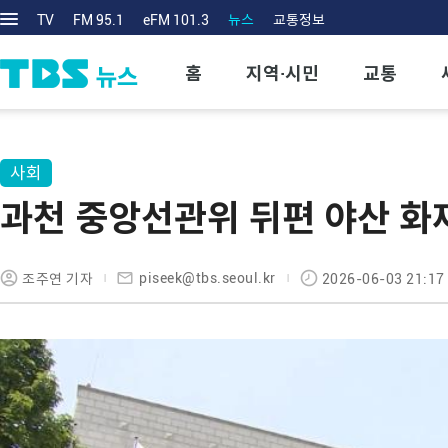
TV
FM 95.1
eFM 101.3
뉴스
교통정보
홈
지역·시민
교통
사회
과천 중앙선관위 뒤편 야산 화
piseek@tbs.seoul.kr
조주연 기자
2026-06-03 21:17