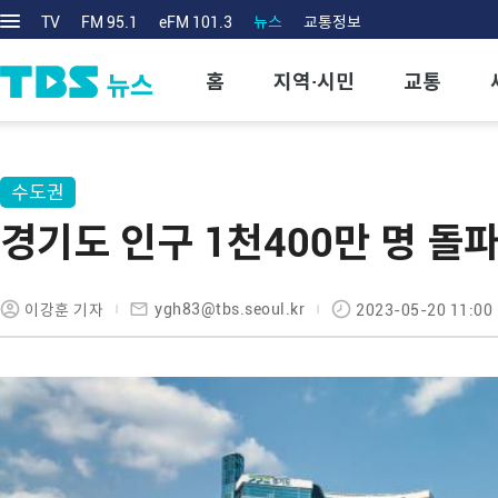
TV
FM 95.1
eFM 101.3
뉴스
교통정보
홈
지역·시민
교통
수도권
경기도 인구 1천400만 명 돌
ygh83@tbs.seoul.kr
이강훈 기자
2023-05-20 11:00