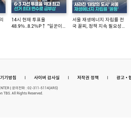
의
14시 현재 투표율
서울 재생에너지 자립률 전
48.9％..8.2％P↑ "일꾼이
국 꼴찌, 정책 지속 필요성
공약 ...
제기
기기방침
l
사이버 감사실
l
저작권 정책
l
광고 •
ER | 문의전화 : 02-311-5114(ARS)
n TBS. All Rights Reserved.