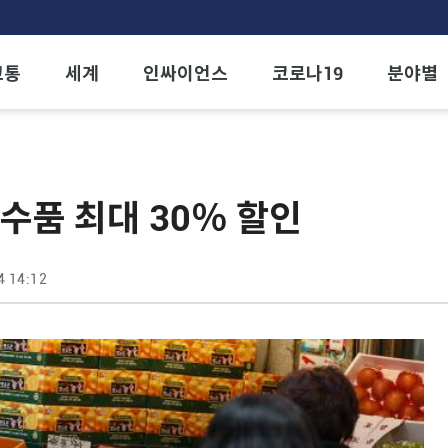
교통
세계
인싸이언스
코로나19
분야별
성수품 최대 30％ 할인
4 14:12