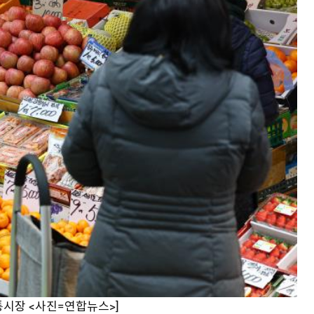
통시장 <사진=연합뉴스>]