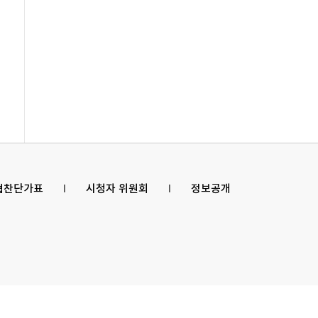
 협찬단가표
l
시청자 위원회
l
정보공개