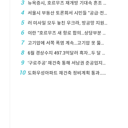
3
뉴욕증시, 호르무즈 재개방 기대속 혼조 마감…나스닥 ...
4
서울시 부동산 토론회서 시민들 "공급·전월 ...
5
러 미사일 모두 놓친 우크라, 방공망 지원 호소
6
이란 "호르무즈 새 항로 합의…상당부분 이 ...
7
고기압에 서쪽 폭염 계속…고기압 못 뚫은 태풍은 상 ...
8
6월 경상수지 497.3억달러 흑자…두 달 연속 역 ...
9
'구로주공' 재건축 통해 서남권 준공업지에 3,28 ...
10
도화우성아파트 재건축 정비계획 통과…1,612세대 ...