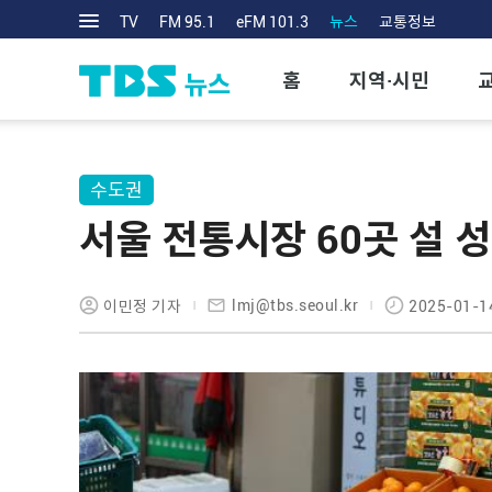
TV
FM 95.1
eFM 101.3
뉴스
교통정보
홈
지역·시민
수도권
서울 전통시장 60곳 설 
lmj@tbs.seoul.kr
이민정 기자
2025-01-1