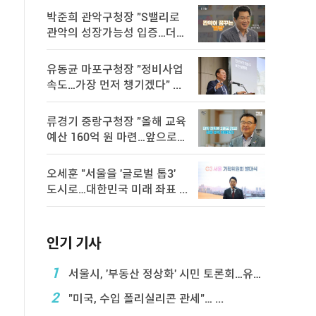
박준희 관악구청장 "S밸리로
관악의 성장가능성 입증…더욱
속 ...
유동균 마포구청장 "정비사업
속도…가장 먼저 챙기겠다" ...
류경기 중랑구청장 "올해 교육
예산 160억 원 마련…앞으로도
...
오세훈 "서울을 '글로벌 톱3'
도시로…대한민국 미래 좌표 ...
인기 기사
1
서울시, '부동산 정상화' 시민 토론회…유튜브 생중계
2
"미국, 수입 폴리실리콘 관세"… ...