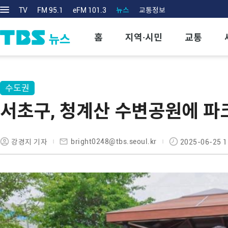
TV
FM 95.1
eFM 101.3
뉴스
교통정보
홈
지역·시민
교통
수도권
서초구, 청계산 수변공원에 파
bright0248@tbs.seoul.kr
강경지 기자
2025-06-25 1