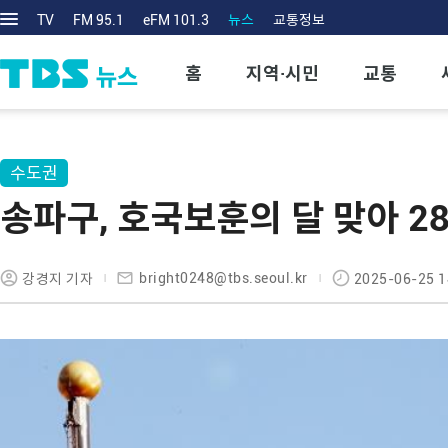
TV
FM 95.1
eFM 101.3
뉴스
교통정보
홈
지역·시민
교통
수도권
송파구, 호국보훈의 달 맞아 2
bright0248@tbs.seoul.kr
강경지 기자
2025-06-25 1