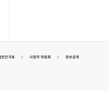
 협찬단가표
l
시청자 위원회
l
정보공개