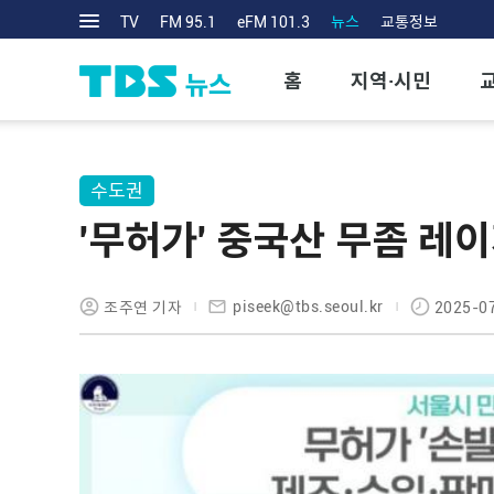
TV
FM 95.1
eFM 101.3
뉴스
교통정보
홈
지역·시민
수도권
'무허가' 중국산 무좀 레
piseek@tbs.seoul.kr
조주연 기자
2025-07