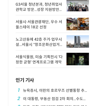
G3서울 청년분과, 청년취업사
관학교 방문…성장 지원방안
논의
서울시·서울관광재단, 우수 서
울스테이 18곳 선정
노고산동에 42층 주거·업무시
설…서울시 "창조문화산업거
점 육성"
서울식물원, 미술 기획전시 '다
정한 균형' 연계프로그램 개막
인기 기사
1
뉴욕증시, 이란의 호르무즈 선별통항 추진에 하락
2
이 대통령, 부동산 점검 2차 회의…수도권 공급대책 ...