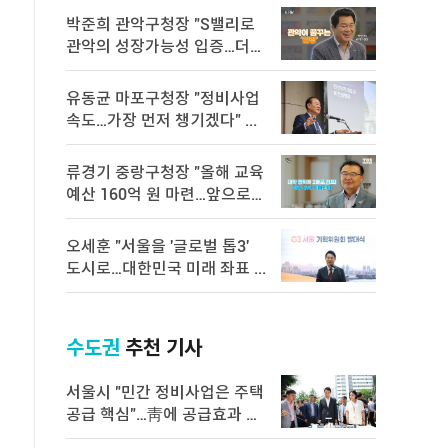
박준희 관악구청장 "S밸리로
관악의 성장가능성 입증…더욱
속 ...
유동균 마포구청장 "정비사업
속도…가장 먼저 챙기겠다" ...
류경기 중랑구청장 "올해 교육
예산 160억 원 마련…앞으로도
...
오세훈 "서울을 '글로벌 톱3'
도시로…대한민국 미래 좌표 ...
수도권
추천 기사
서울시 "민간 정비사업은 주택
공급 핵심"…靑에 공급효과 백
서 전달