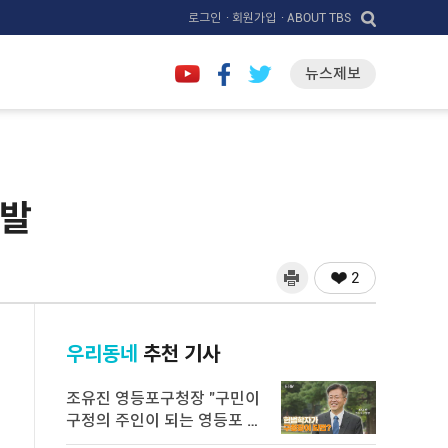
로그인
· 회원가입
· ABOUT TBS
뉴스제보
적발
2
우리동네
추천 기사
조유진 영등포구청장 "구민이
구정의 주인이 되는 영등포 만
들 ...