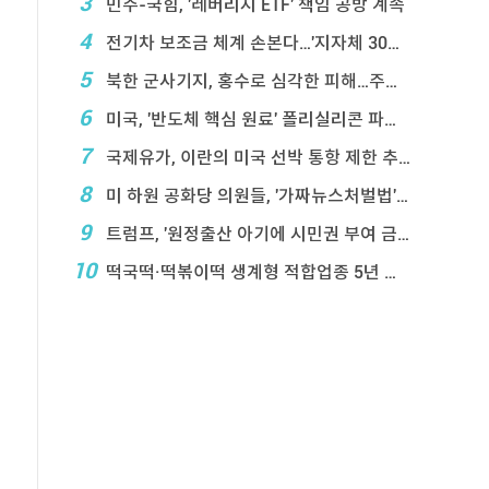
3
민주-국힘, '레버리지 ETF' 책임 공방 계속
4
전기차 보조금 체계 손본다…'지자체 30％ 매칭' ...
5
북한 군사기지, 홍수로 심각한 피해…주택 수백채 파괴
6
미국, '반도체 핵심 원료' 폴리실리콘 파생상품에 ...
7
국제유가, 이란의 미국 선박 통항 제한 추진에 상승
8
미 하원 공화당 의원들, '가짜뉴스처벌법' 항의 서한
9
트럼프, '원정출산 아기에 시민권 부여 금지' 행정 ...
10
떡국떡·떡볶이떡 생계형 적합업종 5년 연장…대기업 ...