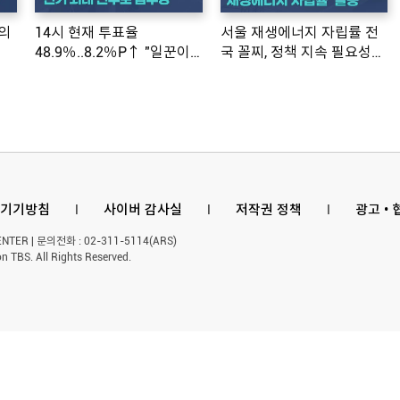
의
14시 현재 투표율
서울 재생에너지 자립률 전
48.9％..8.2％P↑ "일꾼이
국 꼴찌, 정책 지속 필요성
공약 ...
제기
기기방침
l
사이버 감사실
l
저작권 정책
l
광고 •
ER | 문의전화 : 02-311-5114(ARS)
n TBS. All Rights Reserved.