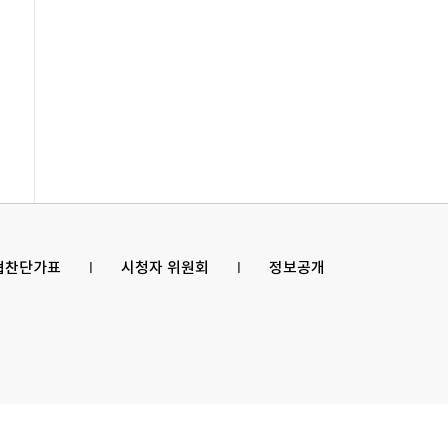
 협찬단가표
l
시청자 위원회
l
정보공개