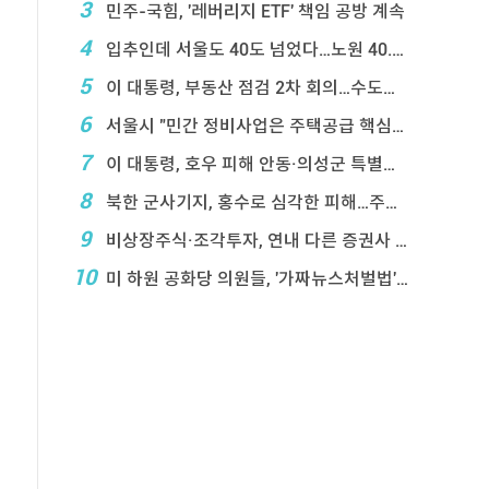
3
민주-국힘, '레버리지 ETF' 책임 공방 계속
4
입추인데 서울도 40도 넘었다…노원 40.2도 기록
5
이 대통령, 부동산 점검 2차 회의…수도권 공급대책 ...
6
서울시 "민간 정비사업은 주택공급 핵심&q ...
7
이 대통령, 호우 피해 안동·의성군 특별재난지역 선포
8
북한 군사기지, 홍수로 심각한 피해…주택 수백채 파괴
9
비상장주식·조각투자, 연내 다른 증권사 계좌 거래 ...
10
미 하원 공화당 의원들, '가짜뉴스처벌법' 항의 서한