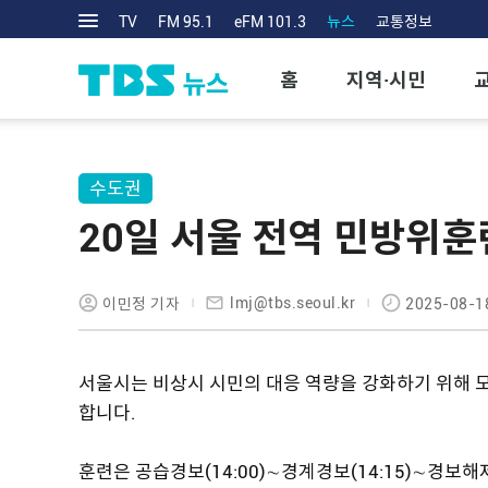
TV
FM 95.1
eFM 101.3
뉴스
교통정보
홈
지역·시민
수도권
20일 서울 전역 민방위훈
lmj@tbs.seoul.kr
이민정 기자
2025-08-1
서울시는 비상시 시민의 대응 역량을 강화하기 위해 모
합니다.
훈련은 공습경보(14:00)∼경계경보(14:15)∼경보해제