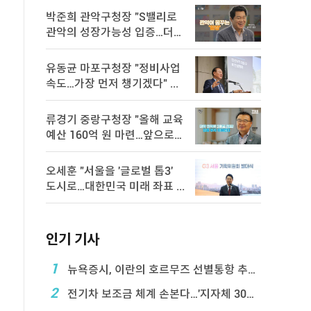
박준희 관악구청장 "S밸리로
관악의 성장가능성 입증…더욱
속 ...
유동균 마포구청장 "정비사업
속도…가장 먼저 챙기겠다" ...
류경기 중랑구청장 "올해 교육
예산 160억 원 마련…앞으로도
...
오세훈 "서울을 '글로벌 톱3'
도시로…대한민국 미래 좌표 ...
인기 기사
1
뉴욕증시, 이란의 호르무즈 선별통항 추진에 하락
2
전기차 보조금 체계 손본다…'지자체 30％ 매칭' ...