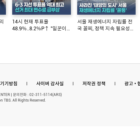
의
14시 현재 투표율
서울 재생에너지 자립률 전
48.9％..8.2％P↑ "일꾼이
국 꼴찌, 정책 지속 필요성
공약 ...
제기
기기방침
l
사이버 감사실
l
저작권 정책
l
광고 •
ER | 문의전화 : 02-311-5114(ARS)
n TBS. All Rights Reserved.