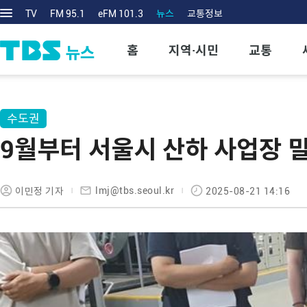
TV
FM 95.1
eFM 101.3
뉴스
교통정보
홈
지역·시민
교통
수도권
9월부터 서울시 산하 사업장 
lmj@tbs.seoul.kr
이민정 기자
2025-08-21 14:16