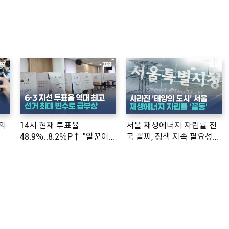
의
14시 현재 투표율
서울 재생에너지 자립률 전
48.9％..8.2％P↑ "일꾼이
국 꼴찌, 정책 지속 필요성
공약 ...
제기