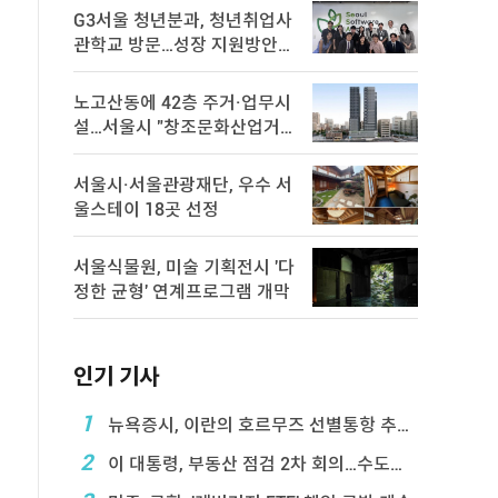
G3서울 청년분과, 청년취업사
관학교 방문…성장 지원방안
논의
노고산동에 42층 주거·업무시
설…서울시 "창조문화산업거
점 육성"
서울시·서울관광재단, 우수 서
울스테이 18곳 선정
서울식물원, 미술 기획전시 '다
정한 균형' 연계프로그램 개막
인기 기사
1
뉴욕증시, 이란의 호르무즈 선별통항 추진에 하락
2
이 대통령, 부동산 점검 2차 회의…수도권 공급대책 ...