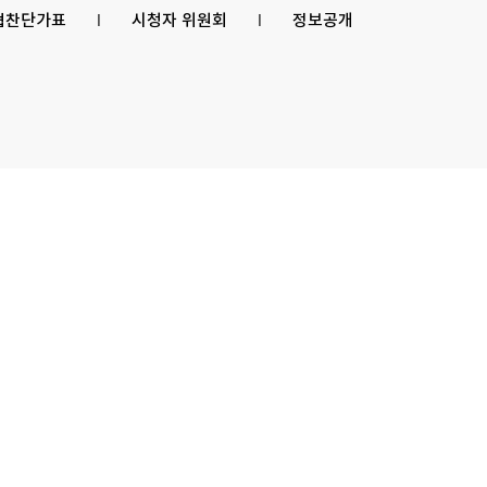
 협찬단가표
l
시청자 위원회
l
정보공개