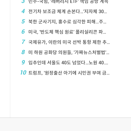
3
민주-국힘, '레버리지 ETF' 책임 공방 계속
4
전기차 보조금 체계 손본다…'지자체 30％ 매칭' ...
5
북한 군사기지, 홍수로 심각한 피해…주택 수백채 파괴
6
미국, '반도체 핵심 원료' 폴리실리콘 파생상품에 ...
7
국제유가, 이란의 미국 선박 통항 제한 추진에 상승
8
미 하원 공화당 의원들, '가짜뉴스처벌법' 항의 서한
9
입추인데 서울도 40도 넘었다…노원 40.2도 기록
10
트럼프, '원정출산 아기에 시민권 부여 금지' 행정 ...