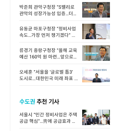
박준희 관악구청장 "S밸리로
관악의 성장가능성 입증…더욱
속 ...
유동균 마포구청장 "정비사업
속도…가장 먼저 챙기겠다" ...
류경기 중랑구청장 "올해 교육
예산 160억 원 마련…앞으로도
...
오세훈 "서울을 '글로벌 톱3'
도시로…대한민국 미래 좌표 ...
수도권
추천 기사
서울시 "민간 정비사업은 주택
공급 핵심"…靑에 공급효과 백
서 전달