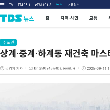
TV
FM 95.1
eFM 101.3
뉴스
교통정보
홈
지역·시민
교통
수도권
상계·중계·하계동 재건축 마
bright0248@tbs.seoul.kr
강경지 기자
2025-09-11 1