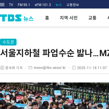
TV
FM 95.1
eFM 101.3
뉴스
교통정보
홈
지역·시민
교통
수도권
서울지하철 파업수순 밟나…MZ
moon@tbs.seoul.kr
문숙희 기자
2025-11-14 11:07