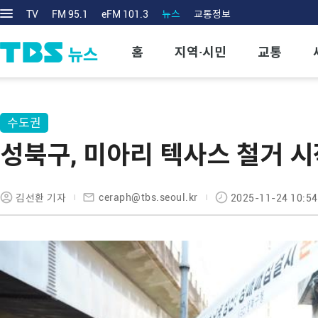
TV
FM 95.1
eFM 101.3
뉴스
교통정보
홈
지역·시민
교통
수도권
성북구, 미아리 텍사스 철거 시
ceraph@tbs.seoul.kr
김선환 기자
2025-11-24 10:54