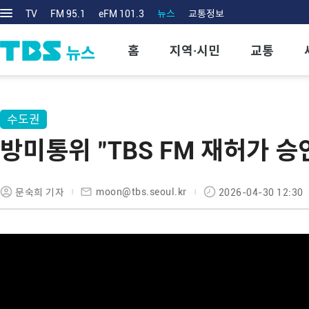
TV
FM 95.1
eFM 101.3
뉴스
교통정보
홈
지역·시민
교통
수도권
방미통위 "TBS FM 재허가 승
moon@tbs.seoul.kr
문숙희 기자
2026-04-30 12:30