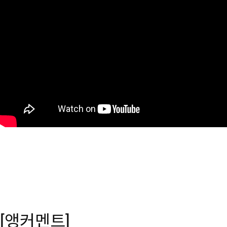
[앵커멘트]