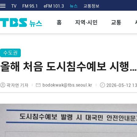
TV
FM 95.1
eFM 101.3
뉴스
교통정보
홈
지역·시민
교통
수도권
올해 처음 도시침수예보 시행…
bodokwak@tbs.seoul.kr
곽자연 기자
2026-05-12 13