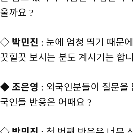
울까요
?
◇
박민진
눈에 엄청 띄기 때문에
:
끗힐끗 보시는 분도 계시기는 합
◆
조은영
외국인분들이 질문을 
:
국인들 반응은 어때요
?
◇
박민진
첫 번째 반응은 너무
: