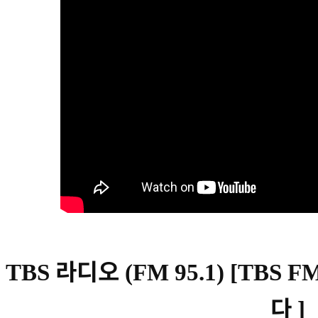
라디오
TBS
(FM 95.1) [TBS F
다
]