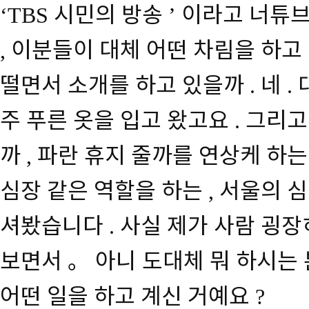
시민의 방송
이라고 너튜
‘TBS
’
이분들이 대체 어떤 차림을 하고
,
떨면서 소개를 하고 있을까
네
.
.
주 푸른 옷을 입고 왔고요
그리고
.
까
파란 휴지 줄까를 연상케 하는
,
심장 같은 역할을 하는
서울의 심
,
셔봤습니다
사실 제가 사람 굉장
.
보면서
。
아니 도대체 뭐 하시는
어떤 일을 하고 계신 거예요
?