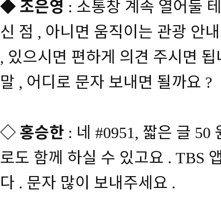
◆
조은영
소통창 계속 열어둘 
:
신 점
아니면 움직이는 관광 안내
,
있으시면 편하게 의견 주시면 됩
,
말
어디로 문자 보내면 될까요
,
?
◇
홍승한
네
짧은 글
:
#0951,
50
로도 함께 하실 수 있고요
. TBS
다
문자 많이 보내주세요
.
.