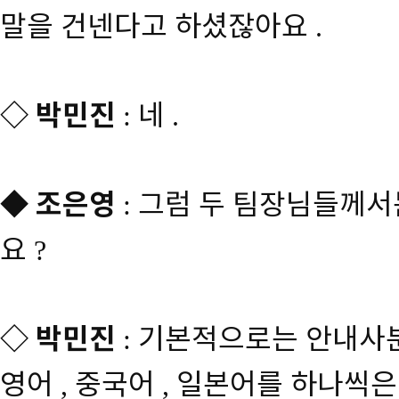
말을 건넨다고 하셨잖아요
.
◇
박민진
네
:
.
◆
조은영
그럼 두 팀장님들께서
:
요
?
◇
박민진
기본적으로는 안내사분
:
영어
중국어
일본어를 하나씩은
,
,