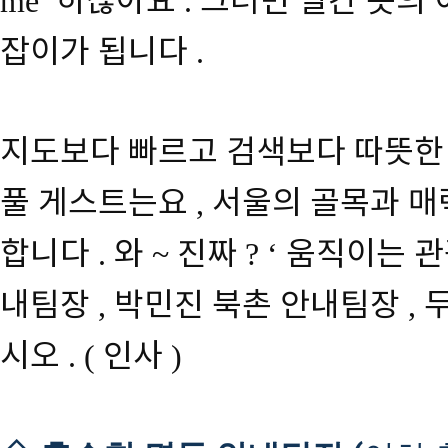
하잖아요
그러면 빨간 옷의 
me’
.
잡이가 됩니다
.
지도보다 빠르고 검색보다 따뜻한
풀 게스트는요
서울의 골목과 매
,
합니다
와
진짜
움직이는 
.
~
?
‘
내팀장
박민진 북촌 안내팀장
,
,
시오
인사
. (
)