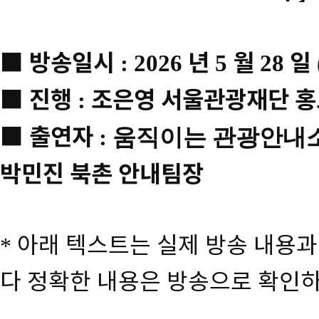
■
방송일시
년
월
일
: 2026
5
28
■
진행
조은영 서울관광재단 
:
■
출연자
: 움직이는 관광안내
박민진 북촌 안내팀장
아래 텍스트는 실제 방송 내용과
*
다 정확한 내용은 방송으로 확인