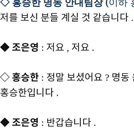
◇
홍승한 명동 안내팀장 (
이하 
저를 보신 분들 계실 것 같습니다
.
◆
조은영
저요
저요
:
,
.
◇
홍승한
정말 보셨어요
명동
:
?
홍승한입니다
.
◆
조은영
반갑습니다
:
.