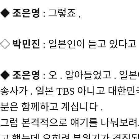
◆
조은영
그렇죠
:
,
◇
박민진
일본인이 듣고 있다고
:
◆
조은영
오
알아들었고
일본
:
.
.
송사가
일본
아니고 대한민
.
TBS
분은 함께하고 계십니다
.
그럼 본격적으로 얘기를 나눠보려
고 했는데 오히려 분위기가 경직된