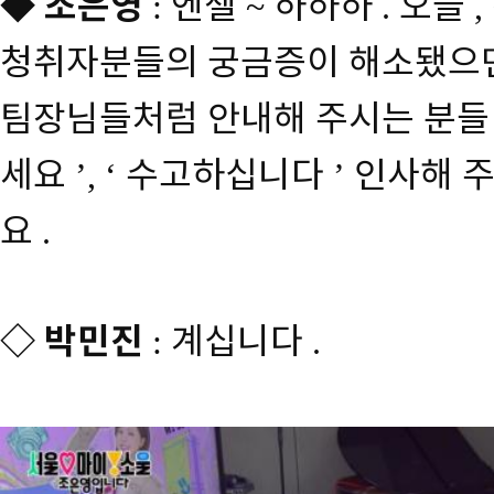
◆
조은영
엔젤
하하하
오늘
:
~
.
,
청취자분들의 궁금증이 해소됐으
팀장님들처럼 안내해 주시는 분들
세요
수고하십니다
인사해 주
’, ‘
’
요
.
◇
박민진
계십니다
:
.