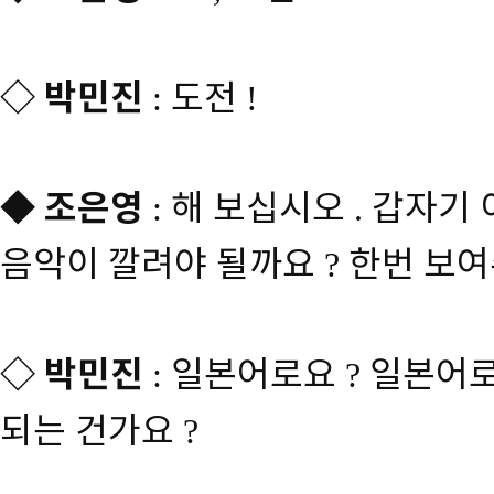
◇
박민진
도전
:
!
◆
조은영
해 보십시오
갑자기 
:
.
음악이 깔려야 될까요
한번 보
?
◇
박민진
일본어로요
일본어로
:
?
되는 건가요
?