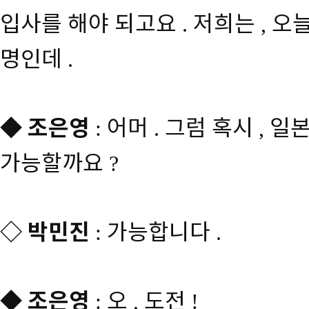
입사를 해야 되고요
저희는
오
.
,
명인데
.
◆
조은영
어머
그럼 혹시
일본
:
.
,
가능할까요
?
◇
박민진
가능합니다
:
.
◆
조은영
오
도전
:
,
!