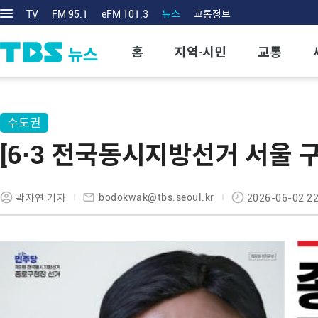
TV
FM 95.1
eFM 101.3
뉴스
교통정보
홈
지역·시민
교통
수도권
[6·3 전국동시지방선거 서울 
bodokwak@tbs.seoul.kr
곽자연 기자
2026-06-02 22